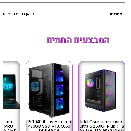
אחריות
יבואן רשמי שנתיים
המבצעים החמים
מחשב גיימינג Intel Core
מחשב גיימינג I5 10400F
מחשב נייד
 11 PRO
480GB SSD RTX 5060
Ultra 5 250KF Plus 1TB
 A16 AMD
DDR4 8GB
NVME RTX 5080 DDR5